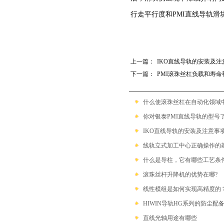
带保持器滚珠型SME系列
行走平行度和PMI直线导轨
滚柱链带型SMR系列
上一篇：
IKO直线导轨的安装及注
下一篇：
PMI滚珠丝杠负载和寿命
什么使滚珠丝杠在自动化领域中具备
你对银泰PMI直线导轨的型号
IKO直线导轨的安装及注意事
线轨立式加工中心正确操作的基本步
什么是导柱，它有哪些工艺条
滚珠丝杆升降机的优势在哪?
线性模组是如何实现高精度的
HIWIN导轨HG系列的防尘配
直线光轴用途有哪些