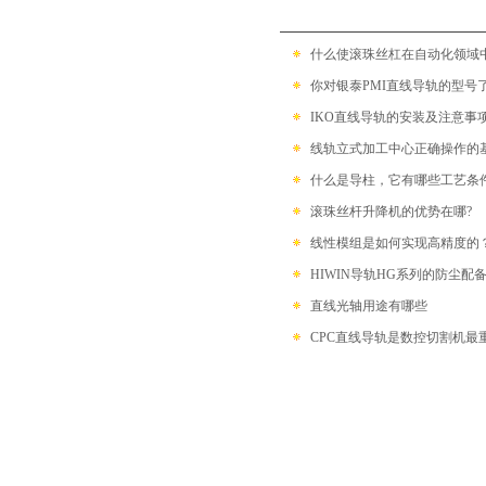
什么使滚珠丝杠在自动化领域中具备
你对银泰PMI直线导轨的型号
IKO直线导轨的安装及注意事
线轨立式加工中心正确操作的基本步
什么是导柱，它有哪些工艺条
滚珠丝杆升降机的优势在哪?
线性模组是如何实现高精度的
HIWIN导轨HG系列的防尘配
直线光轴用途有哪些
CPC直线导轨是数控切割机最重要的