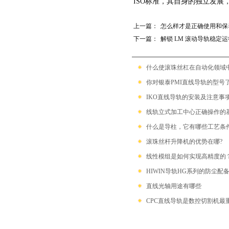
带保持器滚珠型SME系列
ISO标准，其自身的独立发展
上一篇：
怎么样才是正确使用和保
滚柱链带型SMR系列
下一篇：
解锁 LM 滚动导轨稳定
什么使滚珠丝杠在自动化领域中具备
你对银泰PMI直线导轨的型号
IKO直线导轨的安装及注意事
线轨立式加工中心正确操作的基本步
什么是导柱，它有哪些工艺条
滚珠丝杆升降机的优势在哪?
线性模组是如何实现高精度的
HIWIN导轨HG系列的防尘配
直线光轴用途有哪些
CPC直线导轨是数控切割机最重要的