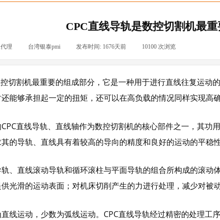
CPC直线导轨是数控切割机最
总代理
|
台湾银泰pmi
|
发布时间:
1676天前
|
10100
次浏览
|
数控切割机最重要的组成部分，它是一种用于进行直线往复运动
时还能够承担起一定的扭矩，还可以在高负载的情况同样实现高
的CPC直线导轨、直线轴作为数控切割机的核心部件之一，其功
求其的导轨、直线具有着较高的导向的精度和良好的运动的平稳
导轨、直线滚动导轨和循环滚柱与平面导轨的组合所构成的滚动
提供光滑的运动表面；对机床切削产生的力进行处理，减少对被
为直线运动，少数为弧线运动。CPC直线导轨经过精密的处理工