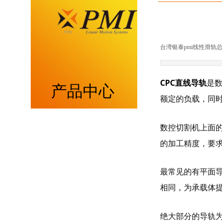
台湾银泰pmi线性滑轨
CPC直线导轨
是
产品中心
额定的负载，同
重负荷型MSA系列
数控切割机上面
的加工精度，要
低组装型MSB系列
最常见的有平面
带保持器滚柱型MSR系列
相同，为承载体
带保持器滚珠型SME系列
绝大部分的导轨