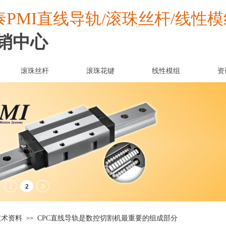
PMI
泰
直线导轨/滚珠丝杆/线性模
销中心
滚珠丝杆
滚珠花键
线性模组
资
技术资料
CPC直线导轨是数控切割机最重要的组成部分
>>