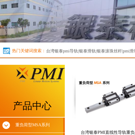
热门关键词搜索：
台湾银泰
pmi导轨|银泰滑轨|银泰滚珠丝杆|pmi滑
产品中心
重负荷型MSA系列
台湾银泰PMI直线性导轨重负