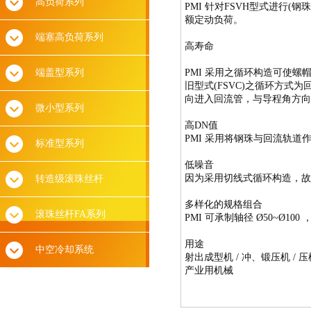
高负荷系列
PMI 针对FSVH型式进行(
额定动负荷。
端塞高负荷系列
高寿命
端盖型系列
PMI 采用之循环构造可使
旧型式(FSVC)之循环方
向进入回流管，与导程角方向
微小型系列
高DN值
PMI 采用将钢珠与回流轨
标准型系列
低噪音
因为采用切线式循环构造，故
转造级滚珠丝杆
多样化的规格组合
滚珠丝杆FA系列
PMI 可承制轴径 Ø50~Ø1
用途
中空冷却系统
射出成型机 / 冲、锻压机 / 
产业用机械