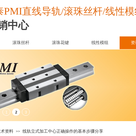
PMI
泰
直线导轨/滚珠丝杆/线性模
销中心
滚珠丝杆
滚珠花键
线性模组
资
技术资料
线轨立式加工中心正确操作的基本步骤分享
>>