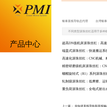
银泰直线导轨总代理
|
台湾银泰p
不同类型滚珠丝杠适用于多种机
产品中心
超高DN值机床滚珠丝杠：高
端盖式滚珠丝杠：快速搬运系
高速化滚珠丝杠：CNC机械
重负荷型MSA系列
精密研磨级机床滚珠丝杠：C
低组装型MSB系列
螺帽旋转式（R1）系列滚珠
轧制级滚珠丝杠：低摩擦、运
带保持器滚柱型MSR系列
重负荷滚珠丝杠：全电式射出
带保持器滚珠型SME系列
上一篇：
你知道直线导轨和直线轴