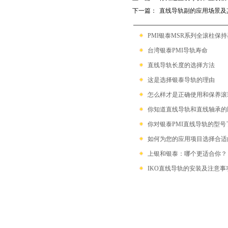
带保持器滚珠型SME系列
下一篇：
直线导轨副的应用场景及
滚柱链带型SMR系列
PMI银泰MSR系列全滚柱保
台湾银泰PMI导轨寿命
直线导轨长度的选择方法
这是选择银泰导轨的理由
怎么样才是正确使用和保养滚
你知道直线导轨和直线轴承的
你对银泰PMI直线导轨的型号
如何为您的应用项目选择合适
上银和银泰：哪个更适合你？
IKO直线导轨的安装及注意事