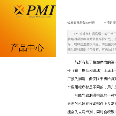
银泰直线导轨总代理
|
台湾银泰p
PMI滚珠丝杠需润滑才能正常
初始润滑油检查并调整维护计划，
等，增加过度磨损风险。防范措施有
产品中心
螺母使润滑剂均匀分布。有关油脂
与所有基于接触摩擦的运
重负荷型MSA系列
件（轴，螺母和滚珠）上涂上
低组装型MSB系列
厂预先润滑 - 但仅限于初始
个应用程序都是不同的，用户
带保持器滚柱型MSR系列
可能导致润滑挑战的一种
带保持器滚珠型SME系列
果您的机器在许多部件上反复
能会失去润滑剂，同时会积聚