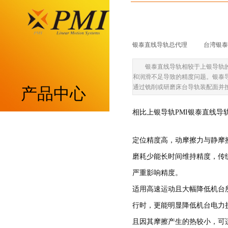
银泰直线导轨总代理
|
台湾银泰p
银泰直线导轨相较于上银导轨
和润滑不足导致的精度问题。银泰
通过铣削或研磨床台导轨装配面并
产品中心
相比上银导轨PMI银泰直线
重负荷型MSA系列
定位精度高，动摩擦力与静摩
低组装型MSB系列
磨耗少能长时间维持精度，传
严重影响精度。
带保持器滚柱型MSR系列
适用高速运动且大幅降低机台
带保持器滚珠型SME系列
行时，更能明显降低机台电力
且因其摩擦产生的热较小，可