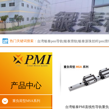
热门关键词搜索：
台湾银泰
pmi导轨|银泰滑轨|银泰滚珠丝杆|pmi滑
产品中心
重负荷型MSA系列
台湾银泰PMI直线性导轨重负